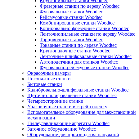
Круглопильные станки Woodtec
Фрезерные станки по дереву Woodtec
Фуговальные станки Woodtec
Рейсмусовые станки Woodtec
Комбинированные станки Woodtec
Копировально-фрезерные станки Woodtec
Ленточнопильные станки по дереву Woodtec
Торцовочные станки Woodtec
Токарные станки по дереву Woodtec
Круглопалочные станки Woodtec
Ленточные шлифовальные станки Woodtec
Автоподатчики для станков Woodtec
Фуговально-рейсмусовые станки Woodtec
Окрасочные камеры
Погонажные станки
Бытовые станки
Калибровально-шлифовальные станки Woodtec
Щеточно-шлифовальные станки WoodTec
Четырехсторонние станки
Упаковочные станки в стрейч пленку
Вспомогательное оборудование для межстаночной
механизации
Пылеулавливающие агрегаты Woodtec
Заточное оборудование Woodtec
Оборудование для производства наружной