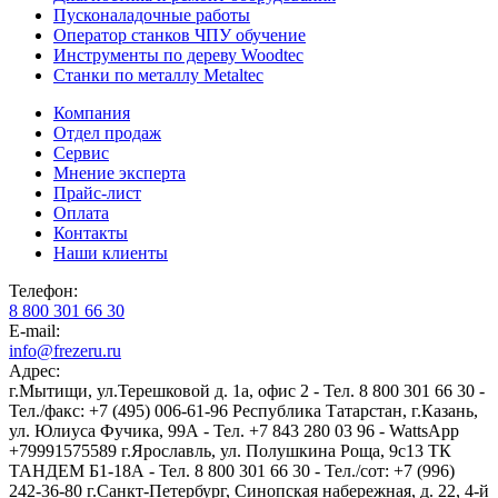
Пусконаладочные работы
Оператор станков ЧПУ обучение
Инструменты по дереву Woodtec
Станки по металлу Metaltec
Компания
Отдел продаж
Сервис
Мнение эксперта
Прайс-лист
Оплата
Контакты
Наши клиенты
Телефон:
8 800 301 66 30
E-mail:
info@frezeru.ru
Адрес:
г.Мытищи, ул.Терешковой д. 1а, офис 2 - Тел. 8 800 301 66 30 -
Тел./факс: +7 (495) 006-61-96
Республика Татарстан, г.Казань,
ул. Юлиуса Фучика, 99А - Тел. +7 843 280 03 96 - WattsApp
+79991575589
г.Ярославль, ул. Полушкина Роща, 9с13 ТК
ТАНДЕМ Б1-18А - Тел. 8 800 301 66 30 - Тел./сот: +7 (996)
242-36-80
г.Санкт-Петербург, Синопская набережная, д. 22, 4-й