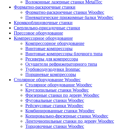
Волоконные лазерные станки MetalTec
Форматно-раскроечные станки
Форматно-раскроечные станки Woodtec
Пневматические прижимные балки Woodtec
Кромкооблицовочные станки
Сверлильно-присадочные станки
Прессовое оборудование
Компрессорное оборудование
Компрессорное оборудование
Винтовые компрессоры
Винтовые компрессоры блочного типа
Ресиверы для компрессора
Осушители рефрижераторного типа
Турбовоздуходувки Ironmac
Поршневые компрессоры
Столярное оборудование Woodtec
Столярное оборудование Woodtec
Круглопильные станки Woodtec
Фрезерные станки по дереву Woodtec
Фуговальные станки Woodtec
Рейсмусовые станки Woodtec
Комбинированные станки Woodtec
Копировально-фрезерные станки Woodtec
Ленточнопильные станки по дереву Woodtec
Торцовочные станки Woodtec