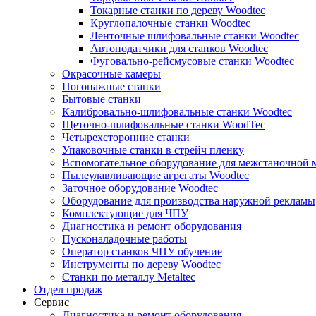
Токарные станки по дереву Woodtec
Круглопалочные станки Woodtec
Ленточные шлифовальные станки Woodtec
Автоподатчики для станков Woodtec
Фуговально-рейсмусовые станки Woodtec
Окрасочные камеры
Погонажные станки
Бытовые станки
Калибровально-шлифовальные станки Woodtec
Щеточно-шлифовальные станки WoodTec
Четырехсторонние станки
Упаковочные станки в стрейч пленку
Вспомогательное оборудование для межстаночной 
Пылеулавливающие агрегаты Woodtec
Заточное оборудование Woodtec
Оборудование для производства наружной рекламы
Комплектующие для ЧПУ
Диагностика и ремонт оборудования
Пусконаладочные работы
Оператор станков ЧПУ обучение
Инструменты по дереву Woodtec
Станки по металлу Metaltec
Отдел продаж
Сервис
Диагностика и ремонт оборудования