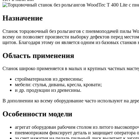
Назначение
Станок торцовочный без рольгангов с пневмоподачей пилы Wood
всему он позволяет произвести выборку дефектов перед местом
щитов. Благодаря этому он является одним из базовых станков
Область применения
Станок широко применяется в малых и крупных частных масте
стройматериалов из древесины;
мебели: стулья, диваны, кресла, кровати;
и др. продукции из древесины.
В дополнении ко всему оборудование часто используют на де
Особенности модели
агрегат оборудован рабочим столом из литого высокопро
пневмоприжим фиксирует деталь и защищает оператора о
за счет нажатия на педаль пильный диск вылетает к загот