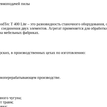
Tec T 400 Lite – это разновидность станочного оборудования, о
 соединения двух элементов. Агрегат применяется для обработк
 на мебельных фабриках.
рских, в производственных цехах по изготовлению:
ревоперерабатывающем производстве.
чного чугуна;
т травм;
овке;