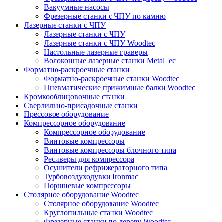
Вакуумные насосы
Фрезерные станки с ЧПУ по камню
Лазерные станки с ЧПУ
Лазерные станки с ЧПУ
Лазерные станки с ЧПУ Woodtec
Настольные лазерные граверы
Волоконные лазерные станки MetalTec
Форматно-раскроечные станки
Форматно-раскроечные станки Woodtec
Пневматические прижимные балки Woodtec
Кромкооблицовочные станки
Сверлильно-присадочные станки
Прессовое оборудование
Компрессорное оборудование
Компрессорное оборудование
Винтовые компрессоры
Винтовые компрессоры блочного типа
Ресиверы для компрессора
Осушители рефрижераторного типа
Турбовоздуходувки Ironmac
Поршневые компрессоры
Столярное оборудование Woodtec
Столярное оборудование Woodtec
Круглопильные станки Woodtec
Фрезерные станки по дереву Woodtec