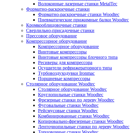
Волоконные лазерные станки MetalTec
Форматно-раскроечные станки
Форматно-раскроечные станки Woodtec
Пневматические прижимные балки Woodtec
Кромкооблицовочные станки
Сверлильно-присадочные станки
Прессовое оборудование
Компрессорное оборудование
Компрессорное оборудование
Винтовые компрессоры
Винтовые компрессоры блочного типа
Ресиверы для компрессора
Осушители рефрижераторного типа
Турбовоздуходувки Ironmac
Поршневые компрессоры
Столярное оборудование Woodtec
Столярное оборудование Woodtec
Круглопильные станки Woodtec
Фрезерные станки по дереву Woodtec
Фуговальные станки Woodtec
Рейсмусовые станки Woodtec
Комбинированные станки Woodtec
Копировально-фрезерные станки Woodtec
Ленточнопильные станки по дереву Woodtec
Торцовочные станки Woodtec