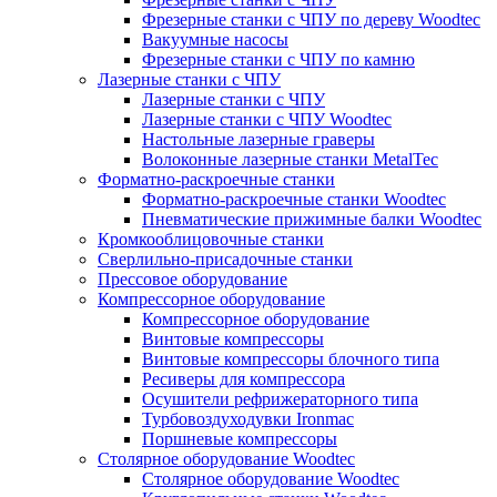
Фрезерные станки с ЧПУ по дереву Woodtec
Вакуумные насосы
Фрезерные станки с ЧПУ по камню
Лазерные станки с ЧПУ
Лазерные станки с ЧПУ
Лазерные станки с ЧПУ Woodtec
Настольные лазерные граверы
Волоконные лазерные станки MetalTec
Форматно-раскроечные станки
Форматно-раскроечные станки Woodtec
Пневматические прижимные балки Woodtec
Кромкооблицовочные станки
Сверлильно-присадочные станки
Прессовое оборудование
Компрессорное оборудование
Компрессорное оборудование
Винтовые компрессоры
Винтовые компрессоры блочного типа
Ресиверы для компрессора
Осушители рефрижераторного типа
Турбовоздуходувки Ironmac
Поршневые компрессоры
Столярное оборудование Woodtec
Столярное оборудование Woodtec