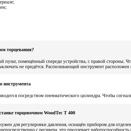
ериале;
ен;
сом торцевания?
й пульт, помещённый спереди устройства, с правой стороны. Чт
ыключать не придётся. Распиливающий инструмент расположен в
о инструмента
одится посредством пневматического цилиндра. Чтобы сигнализ
 станке торцовочном WoodTec T 400
ужен для регулировки давления, оснащён прибором для отделени
непосредственно с ресивера, что продлевает работоспособность