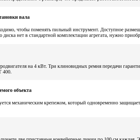
тановки вала
ходимо, чтобы поменять пильный инструмент. Доступное размеще
 диска нет в стандартной комплектации агрегата, нужно приобр
тродвигателя на 4 кВт. Три клиновидных ремня передачи гарант
 400.
емого объекта
ется механическим крепежом, который одновременно защищает 
олучаете две приставные конвейерные линии по 100 см каждая. 