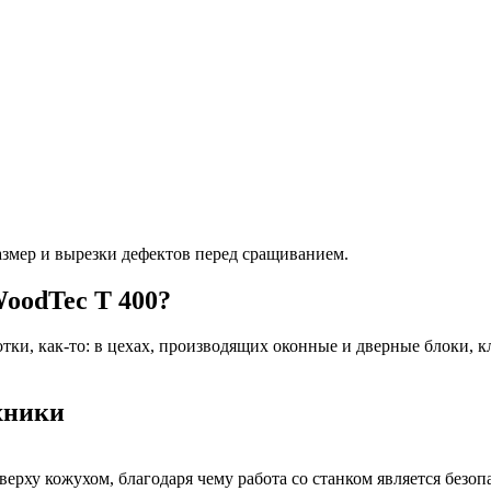
азмер и вырезки дефектов перед сращиванием.
oodTec T 400?
отки, как-то: в цехах, производящих оконные и дверные блоки,
хники
рху кожухом, благодаря чему работа со станком является безопа