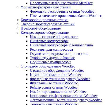
Волоконные лазерные станки MetalTec
Форматно-раскроечные станки
Форматно-раскроечные станки Woodtec
Пневматические прижимные балки Woodtec
Кромкооблицовочные станки
Сверлильно-присадочные станки
Прессовое оборудование
Компрессорное оборудование
Компрессорное оборудование
Винтовые компрессоры
Винтовые компрессоры блочного типа
Ресиверы для компрессора
Осушители рефрижераторного типа
Турбовоздуходувки Ironmac
Поршневые компрессоры
Столярное оборудование Woodtec
Столярное оборудование Woodtec
Круглопильные станки Woodtec
Фрезерные станки по дереву Woodtec
Фуговальные станки Woodtec
Рейсмусовые станки Woodtec
Комбинированные станки Woodtec
Копировально-фрезерные станки Woodtec
Ленточнопильные станки по дереву Woodtec
Торцовочные станки Woodtec