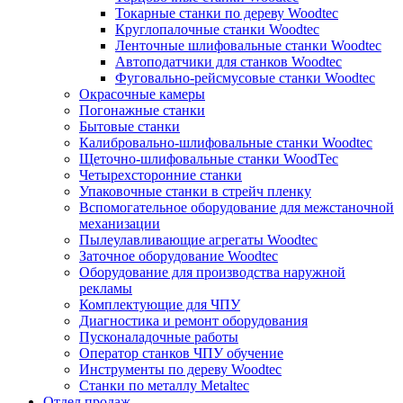
Токарные станки по дереву Woodtec
Круглопалочные станки Woodtec
Ленточные шлифовальные станки Woodtec
Автоподатчики для станков Woodtec
Фуговально-рейсмусовые станки Woodtec
Окрасочные камеры
Погонажные станки
Бытовые станки
Калибровально-шлифовальные станки Woodtec
Щеточно-шлифовальные станки WoodTec
Четырехсторонние станки
Упаковочные станки в стрейч пленку
Вспомогательное оборудование для межстаночной
механизации
Пылеулавливающие агрегаты Woodtec
Заточное оборудование Woodtec
Оборудование для производства наружной
рекламы
Комплектующие для ЧПУ
Диагностика и ремонт оборудования
Пусконаладочные работы
Оператор станков ЧПУ обучение
Инструменты по дереву Woodtec
Станки по металлу Metaltec
Отдел продаж