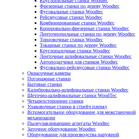
Круглопильные станки Woodtec
Фрезерные станки по дереву Woodtec
Фуговальные станки Woodtec
Рейсмусовые станки Woodtec
Комбинированные станки Woodtec
Копировально-фрезерные станки Woodtec
Ленточнопильные станки по дереву Woodtec
Торцовочные станки Woodtec
Токарные станки по дереву Woodtec
Круглопалочные станки Woodtec
Ленточные шлифовальные станки Woodtec
Автоподатчики для станков Woodtec
Фуговально-рейсмусовые станки Woodtec
Окрасочные камеры
Погонажные станки
Бытовые станки
Калибровально-шлифовальные станки Woodtec
Щеточно-шлифовальные станки WoodTec
Четырехсторонние станки
Упаковочные станки в стрейч пленку
Вспомогательное оборудование для межстаночной
механизации
Пылеулавливающие агрегаты Woodtec
Заточное оборудование Woodtec
Оборудование для производства наружной