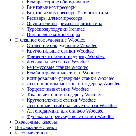
Компрессорное оборудование
Винтовые компрессоры
Винтовые компрессоры блочного типа
Ресиверы для компрессора
Осушители рефрижераторного типа
Турбовоздуходувки Ironmac
Поршневые компрессоры
Столярное оборудование Woodtec
Столярное оборудование Woodtec
Круглопильные станки Woodtec
Фрезерные станки по дереву Woodtec
Фуговальные станки Woodtec
Рейсмусовые станки Woodtec
Комбинированные станки Woodtec
Копировально-фрезерные станки Woodtec
Ленточнопильные станки по дереву Woodtec
Торцовочные станки Woodtec
Токарные станки по дереву Woodtec
Круглопалочные станки Woodtec
Ленточные шлифовальные станки Woodtec
Автоподатчики для станков Woodtec
Фуговально-рейсмусовые станки Woodtec
Окрасочные камеры
Погонажные станки
Бытовые станки