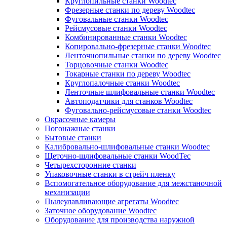
Круглопильные станки Woodtec
Фрезерные станки по дереву Woodtec
Фуговальные станки Woodtec
Рейсмусовые станки Woodtec
Комбинированные станки Woodtec
Копировально-фрезерные станки Woodtec
Ленточнопильные станки по дереву Woodtec
Торцовочные станки Woodtec
Токарные станки по дереву Woodtec
Круглопалочные станки Woodtec
Ленточные шлифовальные станки Woodtec
Автоподатчики для станков Woodtec
Фуговально-рейсмусовые станки Woodtec
Окрасочные камеры
Погонажные станки
Бытовые станки
Калибровально-шлифовальные станки Woodtec
Щеточно-шлифовальные станки WoodTec
Четырехсторонние станки
Упаковочные станки в стрейч пленку
Вспомогательное оборудование для межстаночной
механизации
Пылеулавливающие агрегаты Woodtec
Заточное оборудование Woodtec
Оборудование для производства наружной