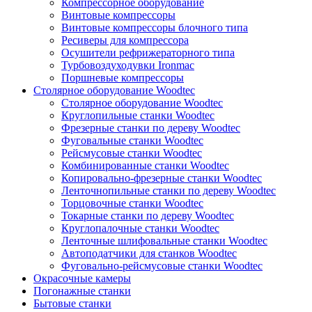
Компрессорное оборудование
Винтовые компрессоры
Винтовые компрессоры блочного типа
Ресиверы для компрессора
Осушители рефрижераторного типа
Турбовоздуходувки Ironmac
Поршневые компрессоры
Столярное оборудование Woodtec
Столярное оборудование Woodtec
Круглопильные станки Woodtec
Фрезерные станки по дереву Woodtec
Фуговальные станки Woodtec
Рейсмусовые станки Woodtec
Комбинированные станки Woodtec
Копировально-фрезерные станки Woodtec
Ленточнопильные станки по дереву Woodtec
Торцовочные станки Woodtec
Токарные станки по дереву Woodtec
Круглопалочные станки Woodtec
Ленточные шлифовальные станки Woodtec
Автоподатчики для станков Woodtec
Фуговально-рейсмусовые станки Woodtec
Окрасочные камеры
Погонажные станки
Бытовые станки