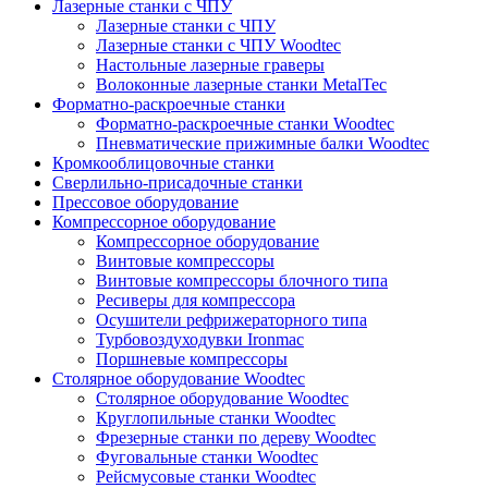
Лазерные станки с ЧПУ
Лазерные станки с ЧПУ
Лазерные станки с ЧПУ Woodtec
Настольные лазерные граверы
Волоконные лазерные станки MetalTec
Форматно-раскроечные станки
Форматно-раскроечные станки Woodtec
Пневматические прижимные балки Woodtec
Кромкооблицовочные станки
Сверлильно-присадочные станки
Прессовое оборудование
Компрессорное оборудование
Компрессорное оборудование
Винтовые компрессоры
Винтовые компрессоры блочного типа
Ресиверы для компрессора
Осушители рефрижераторного типа
Турбовоздуходувки Ironmac
Поршневые компрессоры
Столярное оборудование Woodtec
Столярное оборудование Woodtec
Круглопильные станки Woodtec
Фрезерные станки по дереву Woodtec
Фуговальные станки Woodtec
Рейсмусовые станки Woodtec