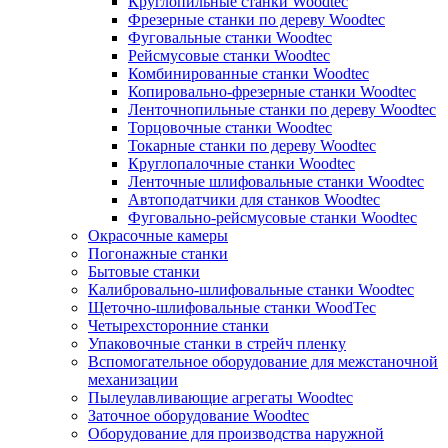
Круглопильные станки Woodtec
Фрезерные станки по дереву Woodtec
Фуговальные станки Woodtec
Рейсмусовые станки Woodtec
Комбинированные станки Woodtec
Копировально-фрезерные станки Woodtec
Ленточнопильные станки по дереву Woodtec
Торцовочные станки Woodtec
Токарные станки по дереву Woodtec
Круглопалочные станки Woodtec
Ленточные шлифовальные станки Woodtec
Автоподатчики для станков Woodtec
Фуговально-рейсмусовые станки Woodtec
Окрасочные камеры
Погонажные станки
Бытовые станки
Калибровально-шлифовальные станки Woodtec
Щеточно-шлифовальные станки WoodTec
Четырехсторонние станки
Упаковочные станки в стрейч пленку
Вспомогательное оборудование для межстаночной
механизации
Пылеулавливающие агрегаты Woodtec
Заточное оборудование Woodtec
Оборудование для производства наружной