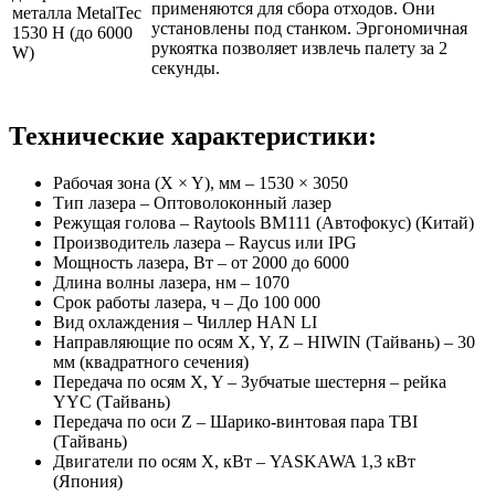
применяются для сбора отходов. Они
установлены под станком. Эргономичная
рукоятка позволяет извлечь палету за 2
секунды.
Технические характеристики:
Рабочая зона (X × Y), мм – 1530 × 3050
Тип лазера – Оптоволоконный лазер
Режущая голова – Raytools BM111 (Автофокус) (Китай)
Производитель лазера – Raycus или IPG
Мощность лазера, Вт – от 2000 до 6000
Длина волны лазера, нм – 1070
Срок работы лазера, ч – До 100 000
Вид охлаждения – Чиллер HAN LI
Направляющие по осям X, Y, Z – HIWIN (Тайвань) – 30
мм (квадратного сечения)
Передача по осям X, Y – Зубчатыe шестерня – рейка
YYC (Тайвань)
Передача по оси Z – Шарико-винтовая пара TBI
(Тайвань)
Двигатели по осям X, кВт – YASKAWA 1,3 кВт
(Япония)