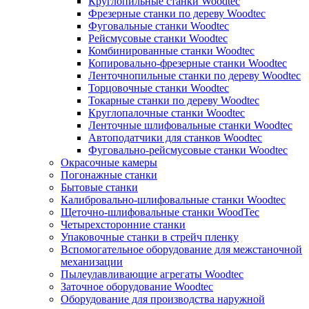
Круглопильные станки Woodtec
Фрезерные станки по дереву Woodtec
Фуговальные станки Woodtec
Рейсмусовые станки Woodtec
Комбинированные станки Woodtec
Копировально-фрезерные станки Woodtec
Ленточнопильные станки по дереву Woodtec
Торцовочные станки Woodtec
Токарные станки по дереву Woodtec
Круглопалочные станки Woodtec
Ленточные шлифовальные станки Woodtec
Автоподатчики для станков Woodtec
Фуговально-рейсмусовые станки Woodtec
Окрасочные камеры
Погонажные станки
Бытовые станки
Калибровально-шлифовальные станки Woodtec
Щеточно-шлифовальные станки WoodTec
Четырехсторонние станки
Упаковочные станки в стрейч пленку
Вспомогательное оборудование для межстаночной
механизации
Пылеулавливающие агрегаты Woodtec
Заточное оборудование Woodtec
Оборудование для производства наружной