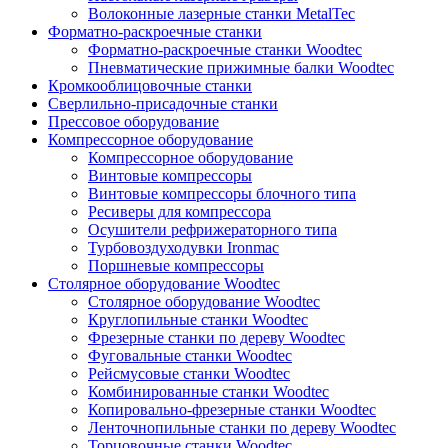
Волоконные лазерные станки MetalTec
Форматно-раскроечные станки
Форматно-раскроечные станки Woodtec
Пневматические прижимные балки Woodtec
Кромкооблицовочные станки
Сверлильно-присадочные станки
Прессовое оборудование
Компрессорное оборудование
Компрессорное оборудование
Винтовые компрессоры
Винтовые компрессоры блочного типа
Ресиверы для компрессора
Осушители рефрижераторного типа
Турбовоздуходувки Ironmac
Поршневые компрессоры
Столярное оборудование Woodtec
Столярное оборудование Woodtec
Круглопильные станки Woodtec
Фрезерные станки по дереву Woodtec
Фуговальные станки Woodtec
Рейсмусовые станки Woodtec
Комбинированные станки Woodtec
Копировально-фрезерные станки Woodtec
Ленточнопильные станки по дереву Woodtec
Торцовочные станки Woodtec