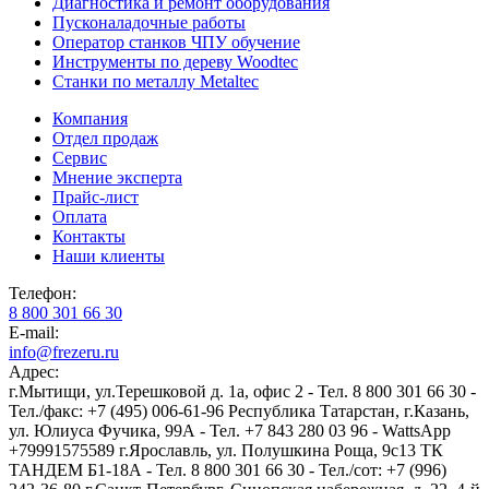
Диагностика и ремонт оборудования
Пусконаладочные работы
Оператор станков ЧПУ обучение
Инструменты по дереву Woodtec
Станки по металлу Metaltec
Компания
Отдел продаж
Сервис
Мнение эксперта
Прайс-лист
Оплата
Контакты
Наши клиенты
Телефон:
8 800 301 66 30
E-mail:
info@frezeru.ru
Адрес:
г.Мытищи, ул.Терешковой д. 1а, офис 2 - Тел. 8 800 301 66 30 -
Тел./факс: +7 (495) 006-61-96
Республика Татарстан, г.Казань,
ул. Юлиуса Фучика, 99А - Тел. +7 843 280 03 96 - WattsApp
+79991575589
г.Ярославль, ул. Полушкина Роща, 9с13 ТК
ТАНДЕМ Б1-18А - Тел. 8 800 301 66 30 - Тел./сот: +7 (996)