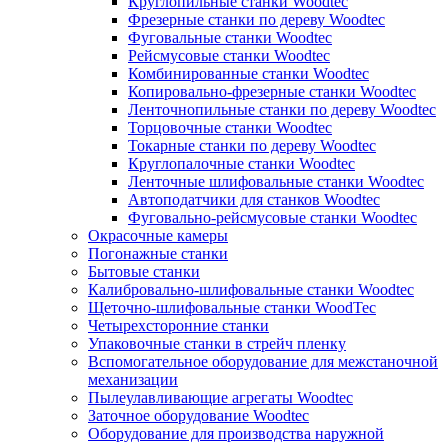
Круглопильные станки Woodtec
Фрезерные станки по дереву Woodtec
Фуговальные станки Woodtec
Рейсмусовые станки Woodtec
Комбинированные станки Woodtec
Копировально-фрезерные станки Woodtec
Ленточнопильные станки по дереву Woodtec
Торцовочные станки Woodtec
Токарные станки по дереву Woodtec
Круглопалочные станки Woodtec
Ленточные шлифовальные станки Woodtec
Автоподатчики для станков Woodtec
Фуговально-рейсмусовые станки Woodtec
Окрасочные камеры
Погонажные станки
Бытовые станки
Калибровально-шлифовальные станки Woodtec
Щеточно-шлифовальные станки WoodTec
Четырехсторонние станки
Упаковочные станки в стрейч пленку
Вспомогательное оборудование для межстаночной
механизации
Пылеулавливающие агрегаты Woodtec
Заточное оборудование Woodtec
Оборудование для производства наружной