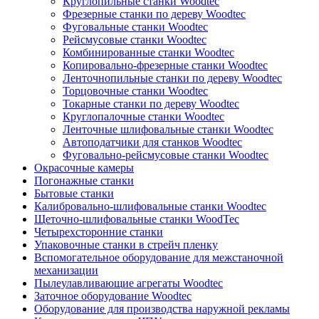
Круглопильные станки Woodtec
Фрезерные станки по дереву Woodtec
Фуговальные станки Woodtec
Рейсмусовые станки Woodtec
Комбинированные станки Woodtec
Копировально-фрезерные станки Woodtec
Ленточнопильные станки по дереву Woodtec
Торцовочные станки Woodtec
Токарные станки по дереву Woodtec
Круглопалочные станки Woodtec
Ленточные шлифовальные станки Woodtec
Автоподатчики для станков Woodtec
Фуговально-рейсмусовые станки Woodtec
Окрасочные камеры
Погонажные станки
Бытовые станки
Калибровально-шлифовальные станки Woodtec
Щеточно-шлифовальные станки WoodTec
Четырехсторонние станки
Упаковочные станки в стрейч пленку
Вспомогательное оборудование для межстаночной
механизации
Пылеулавливающие агрегаты Woodtec
Заточное оборудование Woodtec
Оборудование для производства наружной рекламы