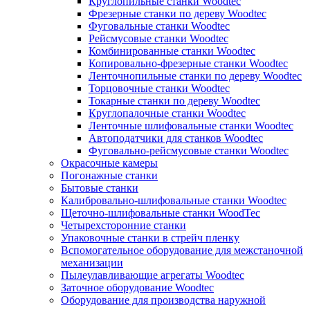
Круглопильные станки Woodtec
Фрезерные станки по дереву Woodtec
Фуговальные станки Woodtec
Рейсмусовые станки Woodtec
Комбинированные станки Woodtec
Копировально-фрезерные станки Woodtec
Ленточнопильные станки по дереву Woodtec
Торцовочные станки Woodtec
Токарные станки по дереву Woodtec
Круглопалочные станки Woodtec
Ленточные шлифовальные станки Woodtec
Автоподатчики для станков Woodtec
Фуговально-рейсмусовые станки Woodtec
Окрасочные камеры
Погонажные станки
Бытовые станки
Калибровально-шлифовальные станки Woodtec
Щеточно-шлифовальные станки WoodTec
Четырехсторонние станки
Упаковочные станки в стрейч пленку
Вспомогательное оборудование для межстаночной
механизации
Пылеулавливающие агрегаты Woodtec
Заточное оборудование Woodtec
Оборудование для производства наружной