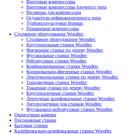
Винтовые компрессоры
Винтовые компрессоры блочного типа
Ресиверы для компрессора
Осушители рефрижераторного типа
Турбовоздуходувки Ironmac
Поршневые компрессоры
Столярное оборудование Woodtec
Столярное оборудование Woodtec
Круглопильные станки Woodtec
Фрезерные станки по дереву Woodtec
Фуговальные станки Woodtec
Рейсмусовые станки Woodtec
Комбинированные станки Woodtec
Копировально-фрезерные станки Woodtec
Ленточнопильные станки по дереву Woodtec
Торцовочные станки Woodtec
Токарные станки по дереву Woodtec
Круглопалочные станки Woodtec
Ленточные шлифовальные станки Woodtec
Автоподатчики для станков Woodtec
Фуговально-рейсмусовые станки Woodtec
Окрасочные камеры
Погонажные станки
Бытовые станки
Калибровально-шлифовальные станки Woodtec