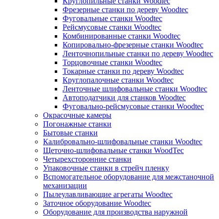
Круглопильные станки Woodtec
Фрезерные станки по дереву Woodtec
Фуговальные станки Woodtec
Рейсмусовые станки Woodtec
Комбинированные станки Woodtec
Копировально-фрезерные станки Woodtec
Ленточнопильные станки по дереву Woodtec
Торцовочные станки Woodtec
Токарные станки по дереву Woodtec
Круглопалочные станки Woodtec
Ленточные шлифовальные станки Woodtec
Автоподатчики для станков Woodtec
Фуговально-рейсмусовые станки Woodtec
Окрасочные камеры
Погонажные станки
Бытовые станки
Калибровально-шлифовальные станки Woodtec
Щеточно-шлифовальные станки WoodTec
Четырехсторонние станки
Упаковочные станки в стрейч пленку
Вспомогательное оборудование для межстаночной
механизации
Пылеулавливающие агрегаты Woodtec
Заточное оборудование Woodtec
Оборудование для производства наружной