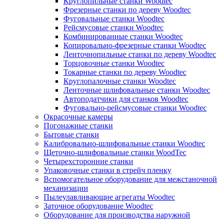
Круглопильные станки Woodtec
Фрезерные станки по дереву Woodtec
Фуговальные станки Woodtec
Рейсмусовые станки Woodtec
Комбинированные станки Woodtec
Копировально-фрезерные станки Woodtec
Ленточнопильные станки по дереву Woodtec
Торцовочные станки Woodtec
Токарные станки по дереву Woodtec
Круглопалочные станки Woodtec
Ленточные шлифовальные станки Woodtec
Автоподатчики для станков Woodtec
Фуговально-рейсмусовые станки Woodtec
Окрасочные камеры
Погонажные станки
Бытовые станки
Калибровально-шлифовальные станки Woodtec
Щеточно-шлифовальные станки WoodTec
Четырехсторонние станки
Упаковочные станки в стрейч пленку
Вспомогательное оборудование для межстаночной
механизации
Пылеулавливающие агрегаты Woodtec
Заточное оборудование Woodtec
Оборудование для производства наружной