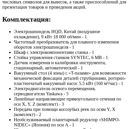
числовых символов для вывесок, а также приспособлений для
презентации товаров и проведения акций.
Комплектация:
Электрошпиндель HQD, Китай (воздушное
охлаждение), 9 кВт 18 000 об/мин - 1
Частотный преобразователь для плавного изменения
оборотов электрошпинделя - 1
Шкаф с электрокомпонентами станка - 1
Стойка управления станком SYNTEC, 6 MB - 1
Датчик измерения и калибровки инструмента,
стационарный, автоматический - 1
Вакуумный стол (4 зоны) с «T-пазами» для возможности
механической фиксации деталей струбцинами, роторно-
пластинчатый вакуумный насос 5,5 кВт (160 м³/час) - 1
Электродвигатели осевого перемещения,
серводвигатели Yaskawa - 5
Линейные направляющие прямоугольного сечения по
оси X, Y, Z (комплект) - 3
Передача при помощи косозубых реек по осям Y, X
(комплект) - 2
Необслуживаемый планетарный редуктор «SHIMPO-
NIDEC» (Япония) по оси A - 1