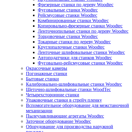
Фрезерные станки по дереву Woodtec
Фуговальные станки Woodtec
Рейсмусовые станки Woodtec
Комбинированные станки Woodtec
Копировально-фрезерные станки Woodtec
Ленточнопильные станки по дереву Woodtec
Торцовочные станки Woodtec
Токарные станки по дереву Woodtec
Круглопалочные станки Woodtec
Ленточные шлифовальные станки Woodtec
Автоподатчики для станков Woodtec
Фуговально-рейсмусовые станки Woodtec
Окрасочные камеры
Погонажные станки
Бытовые станки
Калибровально-шлифовальные станки Woodtec
Щеточно-шлифовальные станки WoodTec
Четырехсторонние станки
Упаковочные станки в стрейч пленку
Вспомогательное оборудование для межстаночной
механизации
Пылеулавливающие агрегаты Woodtec
Заточное оборудование Woodtec
Оборудование для производства наружной
рекламы